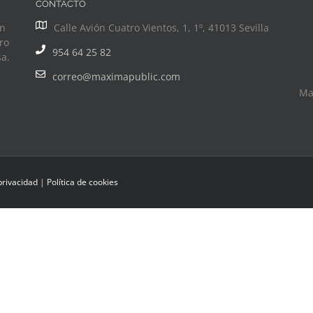
CONTACTO
ón
Calle Avión Cuatro Vientos, 1, 1º, 41013 Sevilla
ro
954 64 25 82
a.
correo@maximapublic.com
Ma
 privacidad
|
Política de cookies