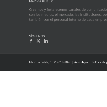
MAXIMA PUBLIC
Creamos y fortalecemos canales de comunicaci
con los medios, el mercado, las instituciones, pe
también con el personal interno de cada empres
SÍGUENOS
Maxima Public, SL © 2018
-2026 |
Aviso legal
|
Política de