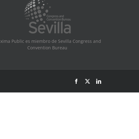
xima Public es miembro de Sevilla Congress and
Convention Bureau
Facebook
X
LinkedIn