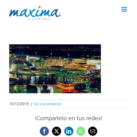
Saltar
al
contenido
19/12/2019
|
Sin comentarios
¡Compártelo en tus redes!
Facebook
X
LinkedIn
WhatsApp
Correo